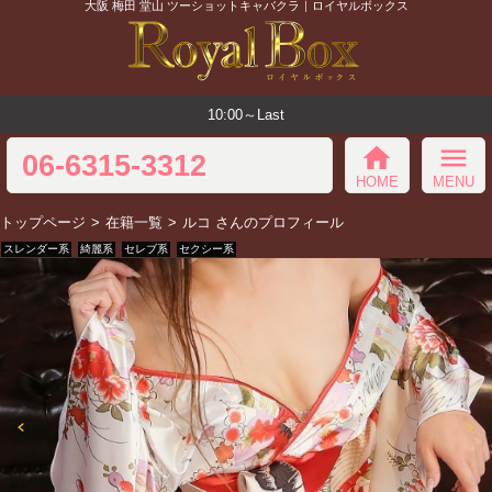
大阪 梅田 堂山 ツーショットキャバクラ｜ロイヤルボックス
10:00～Last
home
menu
06-6315-3312
HOME
MENU
トップページ
在籍一覧
ルコ さんのプロフィール
スレンダー系
綺麗系
セレブ系
セクシー系