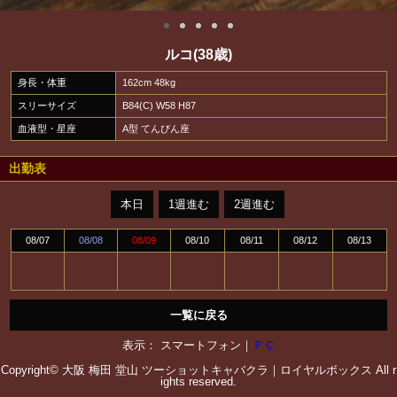
ルコ(38歳)
身長・体重
162cm 48kg
スリーサイズ
B84(C) W58 H87
血液型・星座
A型 てんびん座
出勤表
本日
1週進む
2週進む
08/07
08/08
08/09
08/10
08/11
08/12
08/13
一覧に戻る
表示： スマートフォン｜
ＰＣ
Copyright© 大阪 梅田 堂山 ツーショットキャバクラ｜ロイヤルボックス All r
ights reserved.